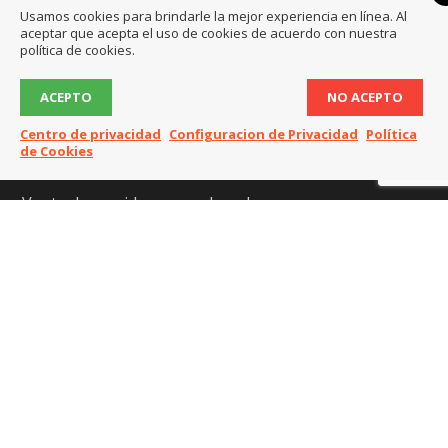
Usamos cookies para brindarle la mejor experiencia en línea. Al
aceptar que acepta el uso de cookies de acuerdo con nuestra
política de cookies.
Servicios que ofrecemos
ACEPTO
NO ACEPTO
Contratos de mantenimiento informático
Centro de privacidad
Configuracion de Privacidad
Política
de Cookies
Servicio técnico informático
Venta de servidores y ordenadores
Cámaras y sistemas de video vigilancia
Páginas Web
Diseño corporativo
Soporte Online