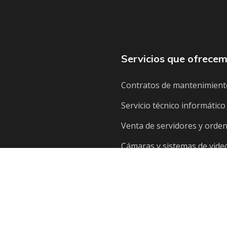
Servicios que ofrece
Contratos de mantenimient
Servicio técnico informático
Venta de servidores y orde
Cámaras y sistemas de video
Páginas Web
Diseño corporativo
Soporte Online