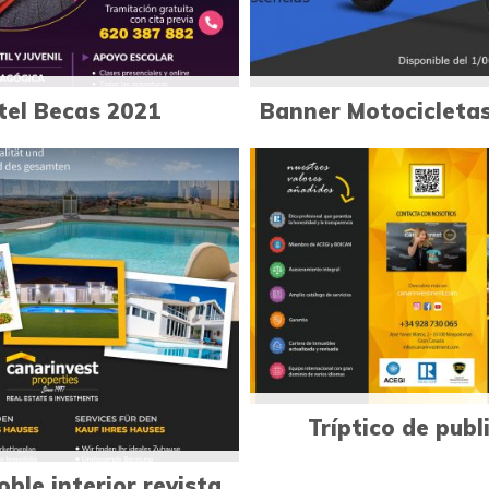
tel Becas 2021
Banner Motocicleta
0
0
Diseño publi
Diseño publicitario
Tríptico de publ
ble interior revista