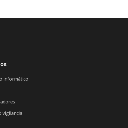
mos
o informático
nadores
 vigilancia