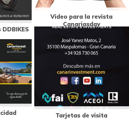
Video para la revista
Canariasday
s DDBIKES
1
Diseño publicitario
citario
icidad
Tarjetas de visita