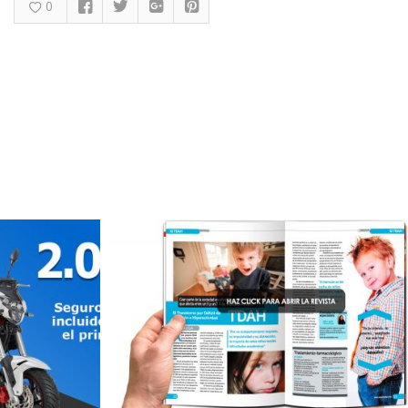
0
0
Diseño publicitario
citario